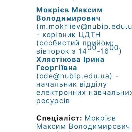
Мокрієв Максим
Володимирович
(m.mokriiev@nubip.edu.u
- керівник ЦДТН
(особистий прийом:
00
00
вівторок з 14
-16
)
Хлястікова Ірина
Георгіївна
(cde@nubip.edu.ua) -
начальник відділу
електронних навчальни
ресурсів
Спеціаліст:
Мокрієв
Максим Володимирович