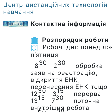
Центр дистанційних технологій
навчання
Контактна інформація
Розпорядок роботи
Робочі дні: понеділо
п’ятниця
30
30
8
-12
– обробка
заяв на реєстрацію,
відкриття ЕНК,
перенесення ЕНК тощо
30
15
12
-13
– перерва
15
30
13
-17
– поточна
внутрішня робота
00
00