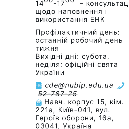
14
-17
– консультац
щодо наповнення і
використання ЕНК
Профілактичний день:
останній робочий день
тижня
Вихідні дні: субота,
неділя; офіційні свята
України
cde@nubip.edu.ua
52-787-25
Навч. корпус 15, кім.
221а, Київ-041, вул.
Героїв оборони, 16а,
03041, Україна