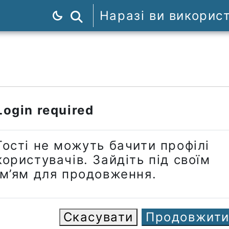
Наразі ви викорис
Пошук курсів
Login required
Гості не можуть бачити профілі
користувачів. Зайдіть під своїм
ім’ям для продовження.
Скасувати
Продовжит