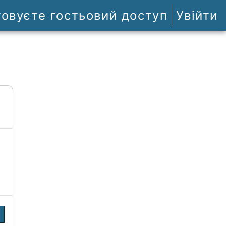
товуєте гостьовий доступ
Увійти
и