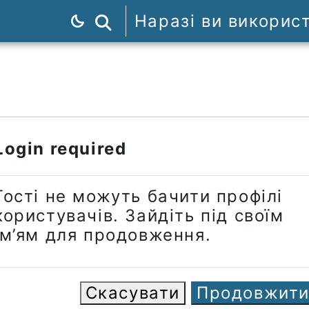
Наразі ви викорис
Пошук курсів
Login required
Гості не можуть бачити профілі
користувачів. Зайдіть під своїм
ім’ям для продовження.
Скасувати
Продовжит