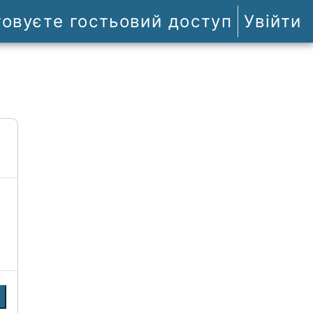
товуєте гостьовий доступ
Увійти
и