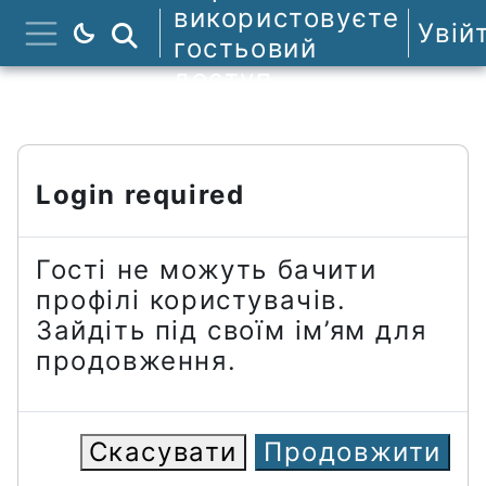
Перейти до головного вмісту
використовуєте
Увій
Пошук курсів
гостьовий
Бокова панель
доступ
Login required
Гості не можуть бачити
профілі користувачів.
Зайдіть під своїм ім’ям для
продовження.
Скасувати
Продовжити