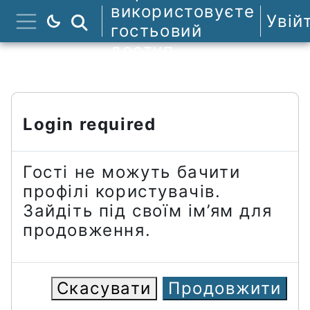
Перейти до головного вмісту
використовуєте
Увій
Пошук курсів
гостьовий
Бокова панель
доступ
Login required
Гості не можуть бачити
профілі користувачів.
Зайдіть під своїм ім’ям для
продовження.
Скасувати
Продовжити