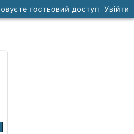
товуєте гостьовий доступ
Увійти
и