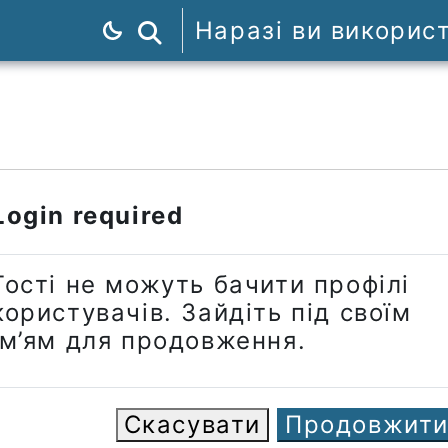
Наразі ви викорис
Пошук курсів
Login required
Гості не можуть бачити профілі
користувачів. Зайдіть під своїм
ім’ям для продовження.
Скасувати
Продовжит