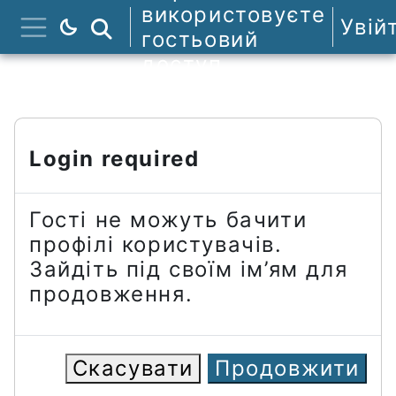
Перейти до головного вмісту
використовуєте
Увій
Пошук курсів
гостьовий
Бокова панель
доступ
Login required
Гості не можуть бачити
профілі користувачів.
Зайдіть під своїм ім’ям для
продовження.
Скасувати
Продовжити