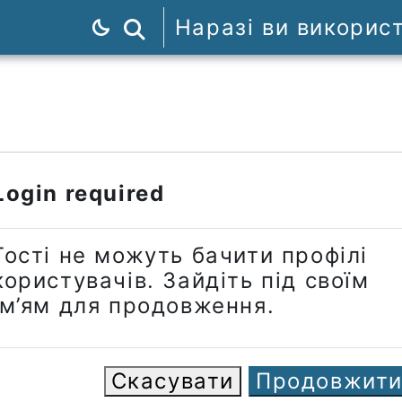
Наразі ви викорис
Пошук курсів
Login required
Гості не можуть бачити профілі
користувачів. Зайдіть під своїм
ім’ям для продовження.
Скасувати
Продовжит