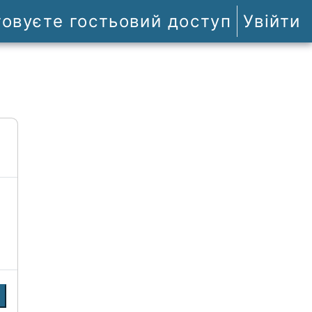
товуєте гостьовий доступ
Увійти
и