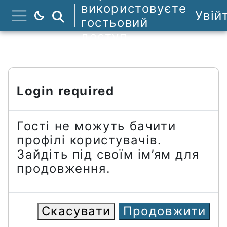
Перейти до головного вмісту
використовуєте
Увій
Пошук курсів
гостьовий
Бокова панель
доступ
Login required
Гості не можуть бачити
профілі користувачів.
Зайдіть під своїм ім’ям для
продовження.
Скасувати
Продовжити