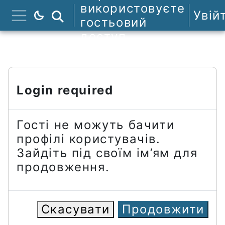
Перейти до головного вмісту
використовуєте
Увій
Пошук курсів
гостьовий
Бокова панель
доступ
Login required
Гості не можуть бачити
профілі користувачів.
Зайдіть під своїм ім’ям для
продовження.
Скасувати
Продовжити