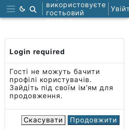
Перейти до головного вмісту
використовуєте
Увій
Пошук курсів
гостьовий
Бокова панель
доступ
Login required
Гості не можуть бачити
профілі користувачів.
Зайдіть під своїм ім’ям для
продовження.
Скасувати
Продовжити