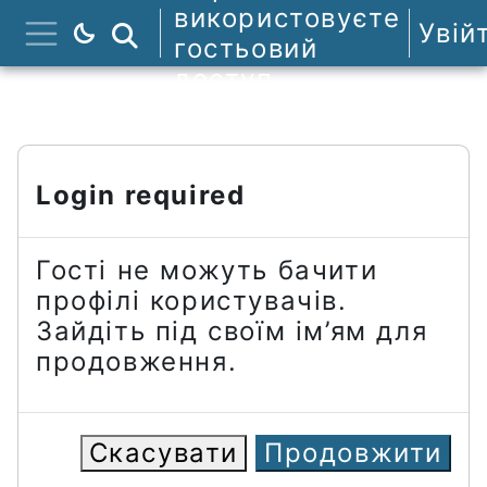
Перейти до головного вмісту
використовуєте
Увій
Пошук курсів
гостьовий
Бокова панель
доступ
Login required
Гості не можуть бачити
профілі користувачів.
Зайдіть під своїм ім’ям для
продовження.
Скасувати
Продовжити