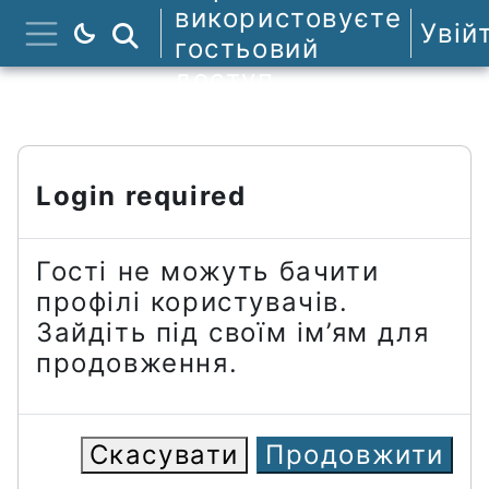
Перейти до головного вмісту
використовуєте
Увій
Пошук курсів
гостьовий
Бокова панель
доступ
Login required
Гості не можуть бачити
профілі користувачів.
Зайдіть під своїм ім’ям для
продовження.
Скасувати
Продовжити