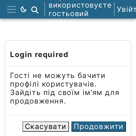
Перейти до головного вмісту
використовуєте
Увій
Пошук курсів
гостьовий
Бокова панель
доступ
Login required
Гості не можуть бачити
профілі користувачів.
Зайдіть під своїм ім’ям для
продовження.
Скасувати
Продовжити