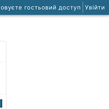
товуєте гостьовий доступ
Увійти
и