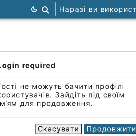
Наразі ви викорис
Пошук курсів
Login required
Гості не можуть бачити профілі
користувачів. Зайдіть під своїм
ім’ям для продовження.
Скасувати
Продовжит