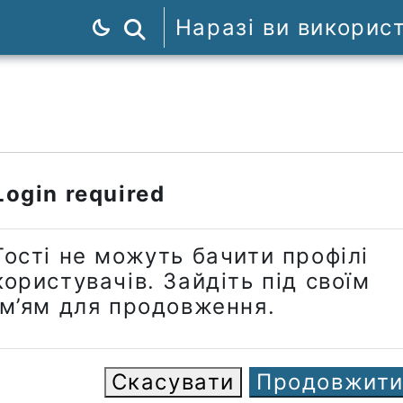
Наразі ви викорис
Пошук курсів
Login required
Гості не можуть бачити профілі
користувачів. Зайдіть під своїм
ім’ям для продовження.
Скасувати
Продовжит