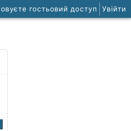
товуєте гостьовий доступ
Увійти
и