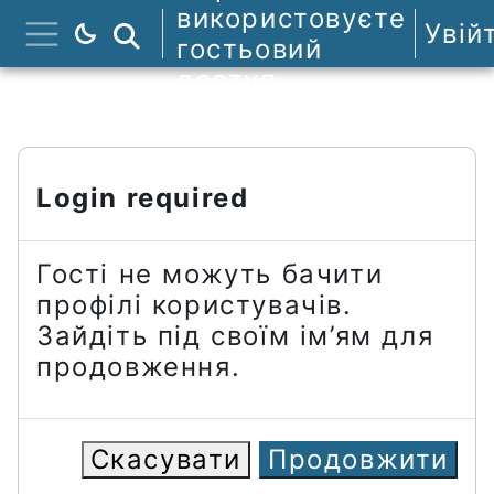
Перейти до головного вмісту
використовуєте
Увій
Пошук курсів
гостьовий
Бокова панель
доступ
Login required
Гості не можуть бачити
профілі користувачів.
Зайдіть під своїм ім’ям для
продовження.
Скасувати
Продовжити