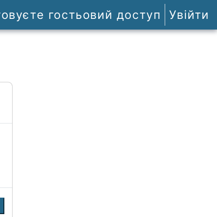
товуєте гостьовий доступ
Увійти
и