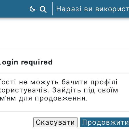
Наразі ви викорис
Пошук курсів
Login required
Гості не можуть бачити профілі
користувачів. Зайдіть під своїм
ім’ям для продовження.
Скасувати
Продовжит