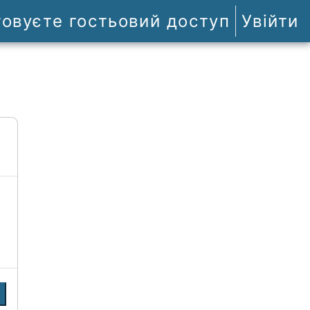
товуєте гостьовий доступ
Увійти
и