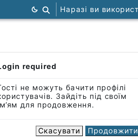
Наразі ви викорис
Пошук курсів
Login required
Гості не можуть бачити профілі
користувачів. Зайдіть під своїм
ім’ям для продовження.
Скасувати
Продовжит