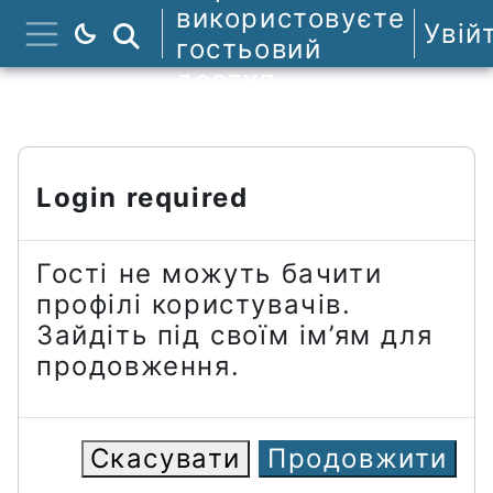
Перейти до головного вмісту
використовуєте
Увій
Пошук курсів
гостьовий
Бокова панель
доступ
Login required
Гості не можуть бачити
профілі користувачів.
Зайдіть під своїм ім’ям для
продовження.
Скасувати
Продовжити