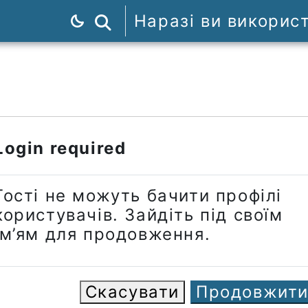
Наразі ви викорис
Пошук курсів
Login required
Гості не можуть бачити профілі
користувачів. Зайдіть під своїм
ім’ям для продовження.
Скасувати
Продовжит