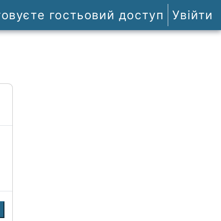
товуєте гостьовий доступ
Увійти
и