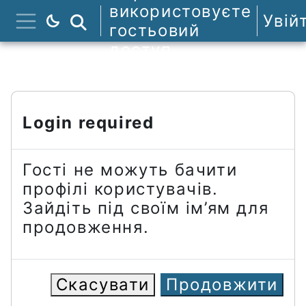
Перейти до головного вмісту
використовуєте
Увій
Пошук курсів
гостьовий
Бокова панель
доступ
Login required
Гості не можуть бачити
профілі користувачів.
Зайдіть під своїм ім’ям для
продовження.
Скасувати
Продовжити