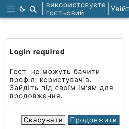
Перейти до головного вмісту
використовуєте
Увій
Пошук курсів
гостьовий
Бокова панель
доступ
Login required
Гості не можуть бачити
профілі користувачів.
Зайдіть під своїм ім’ям для
продовження.
Скасувати
Продовжити