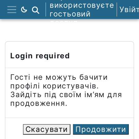
Перейти до головного вмісту
використовуєте
Увій
Пошук курсів
гостьовий
Бокова панель
доступ
Login required
Гості не можуть бачити
профілі користувачів.
Зайдіть під своїм ім’ям для
продовження.
Скасувати
Продовжити