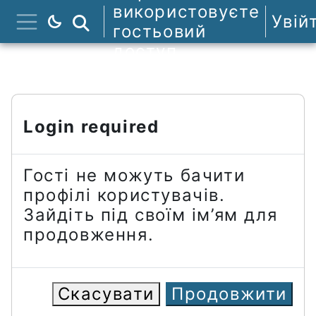
Перейти до головного вмісту
використовуєте
Увій
Пошук курсів
гостьовий
Бокова панель
доступ
Login required
Гості не можуть бачити
профілі користувачів.
Зайдіть під своїм ім’ям для
продовження.
Скасувати
Продовжити