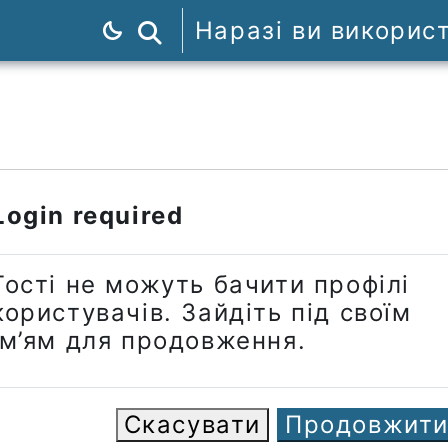
Наразі ви викорис
Пошук курсів
Login required
Гості не можуть бачити профілі
користувачів. Зайдіть під своїм
ім’ям для продовження.
Скасувати
Продовжит