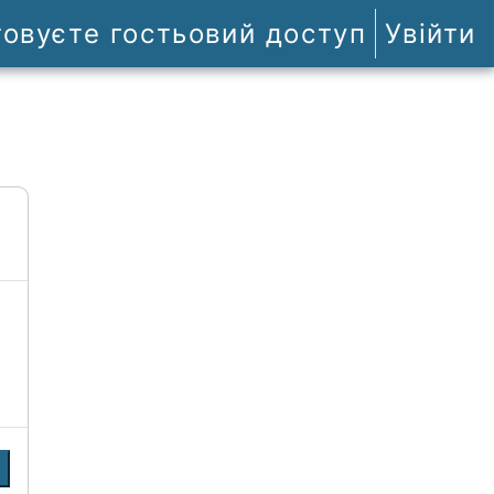
товуєте гостьовий доступ
Увійти
и