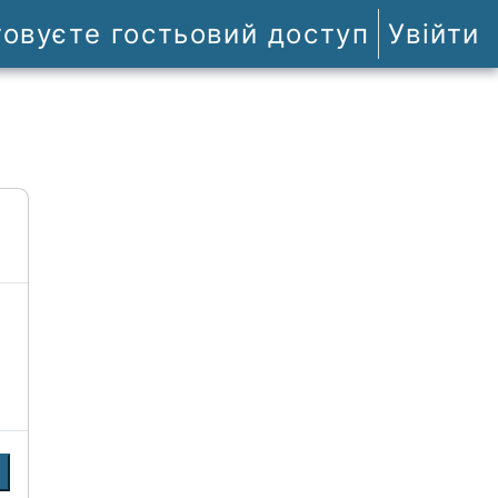
товуєте гостьовий доступ
Увійти
и