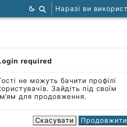
Наразі ви викорис
Пошук курсів
Login required
Гості не можуть бачити профілі
користувачів. Зайдіть під своїм
ім’ям для продовження.
Скасувати
Продовжит