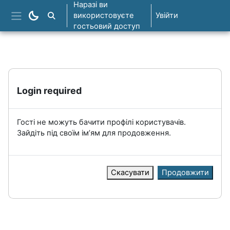
Перейти до головного вмісту
Наразі ви
використовуєте
Увійти
Пошук курсів
Бокова панель
гостьовий доступ
Login required
Гості не можуть бачити профілі користувачів.
Зайдіть під своїм ім’ям для продовження.
Скасувати
Продовжити