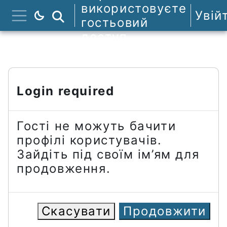
Перейти до головного вмісту
використовуєте
Увій
Пошук курсів
гостьовий
Бокова панель
доступ
Login required
Гості не можуть бачити
профілі користувачів.
Зайдіть під своїм ім’ям для
продовження.
Скасувати
Продовжити