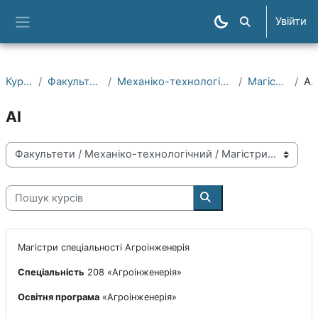
Перейти до головного вмісту
Увійти
Пошук курсів
Бокова панель
Курси
Факультети
Механіко-технологічний
Магістри
А
АІ
Категорії курсів
Пошук курсів
Пошук курсів
Магістри спеціальності Агроінженерія
Спеціальність
208 «Агроінженерія»
Освітня програма
«Агроінженерія»