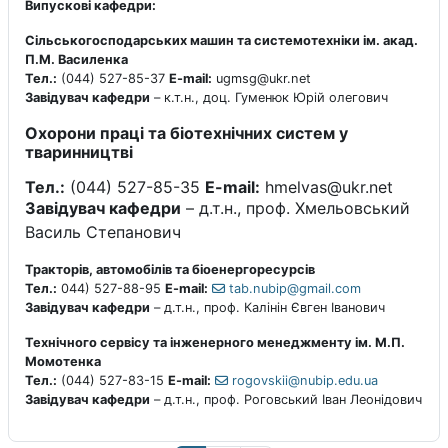
Випускові кафедри:
Сільськогосподарських машин та системотехніки ім. акад.
П.М. Василенка
Тел.:
(044) 527-85-37
E-mail:
ugmsg@ukr.net
Завідувач кафедри
– к.т.н., доц. Гуменюк Юрій олегович
Охорони праці та біотехнічних систем у
тваринництві
Тел.:
(044) 527-85-35
E-mail:
hmelvas@ukr.net
Завідувач кафедри
– д.т.н., проф. Хмельовський
Василь Степанович
Тракторів, автомобілів та біоенергоресурсів
Тел.:
044) 527-88-95
E-mail:
tab.nubip@gmail.com
Завідувач кафедри
– д.т.н., проф. Калінін Євген Іванович
Технічного сервісу та інженерного менеджменту ім. М.П.
Момотенка
Тел.:
(044) 527-83-15
E-mail:
rogovskii@nubip.edu.ua
Завідувач кафедри
– д.т.н., проф. Роговський Іван Леонідович