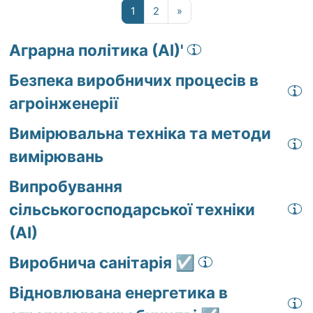
Сторінка 1
Сторінка 2
Наступна сторінка
1
2
»
Аграрна політика (АІ)'
Безпека виробничих процесів в
агроінженерії
Вимірювальна техніка та методи
вимірювань
Випробування
сільськогосподарської техніки
(АІ)
Виробнича санітарія ☑️
Відновлювана енергетика в