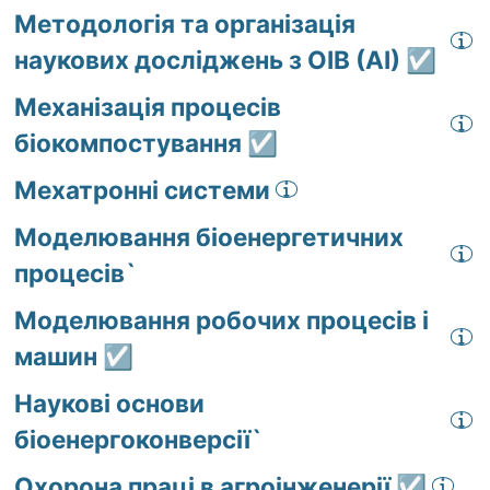
Методологія та організація
наукових досліджень з ОІВ (АІ) ☑️
Механізація процесів
біокомпостування ☑️
Мехатронні системи
Моделювання біоенергетичних
процесів`
Моделювання робочих процесів і
машин ☑️
Наукові основи
біоенергоконверсії`
Охорона праці в агроінженерії ☑️