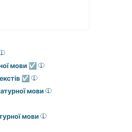
ної мови ☑️
екстів ☑️
ратурної мови
турної мови