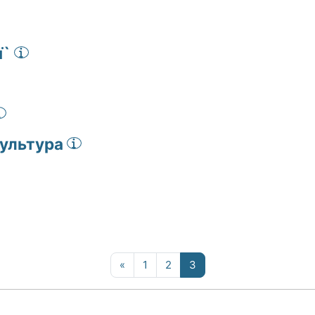
ї`
культура
Попередня сторінка
Сторінка 1
Сторінка 2
Сторінка 3
«
1
2
3