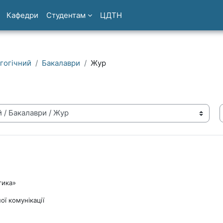
Кафедри
Студентам
ЦДТН
гогічний
Бакалаври
Жур
тика»
ї комунікації