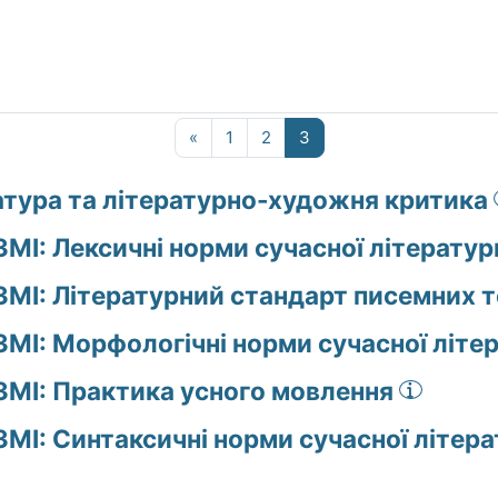
Попередня сторінка
Сторінка 1
Сторінка 2
Сторінка 3
«
1
2
3
атура та літературно-художня критика
ЗМІ: Лексичні норми сучасної літератур
ЗМІ: Літературний стандарт писемних т
ЗМІ: Морфологічні норми сучасної літе
ЗМІ: Практика усного мовлення
ЗМІ: Синтаксичні норми сучасної літера