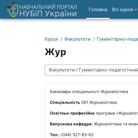
Перейти до головного вмісту
Головна
Всі курси
Курси
Факультети
Гуманітарно-педа
Жур
Категорії курсів
Бакалаври спеціальності Журналістика
Спеціальність
061 Журналістика
Освітньо-професійна
програма «Журналіс
Випускова кафедра:
Журналістики та мовно
Тел.:
(044) 527-83-63