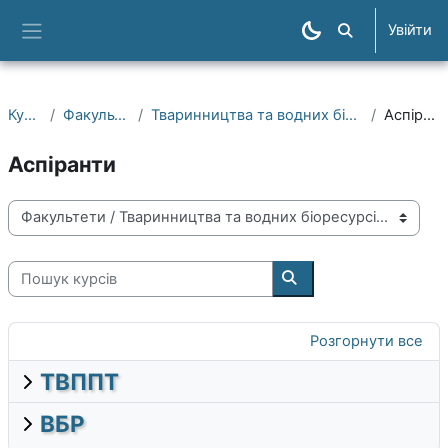
Перейти до головного вмісту
Увійти
Пошук курсів
Бокова панель
Курси
Факультети
Тваринництва та водних біоресурсів
Аспіранти
Аспіранти
Категорії курсів
Пошук курсів
Пошук курсів
Розгорнути все
ТВППТ
ВБР