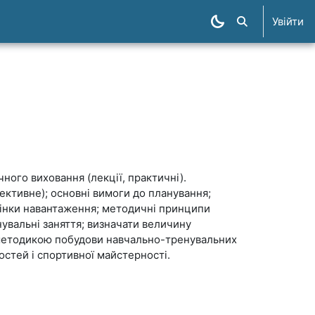
Увійти
Пошук курсів
чного виховання (лекції, практичні).
ективне); основні вимоги до планування;
цінки навантаження; методичні принципи
увальні заняття; визначати величину
и методикою побудови навчально-тренувальних
остей і спортивної майстерності.