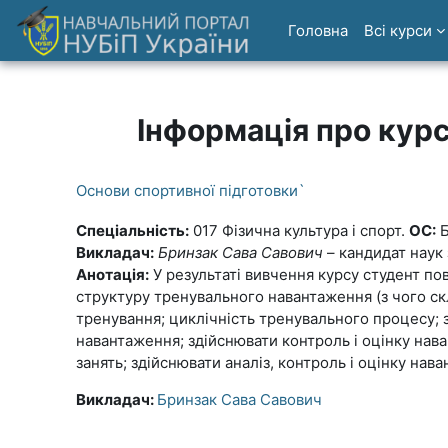
Перейти до головного вмісту
Головна
Всі курси
Інформація про кур
Основи спортивної підготовки`
Спеціальність:
017 Фізична культура і спорт.
ОС:
Б
Викладач:
Бринзак Сава Савович
– кандидат наук 
Анотація:
У результаті вивчення курсу студент по
структуру тренувального навантаження (з чого с
тренування; циклічність тренувального процесу; 
навантаження; здійснювати контроль і оцінку на
занять; здійснювати аналіз, контроль і оцінку н
Викладач:
Бринзак Сава Савович