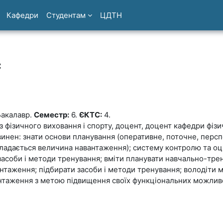
Кафедри
Студентам
ЦДТН
с
акалавр.
Семестр:
6.
ЄКТС:
4.
з фізичного виховання і спорту, доцент, доцент кафедри фізи
винен: знати основи планування (оперативне, поточне, персп
кладається величина навантаження); систему контролю та о
засоби і методи тренування; вміти планувати навчально-трен
вантаження; підбирати засоби і методи тренування; володіт
авантаження з метою підвищення своїх функціональних можлив