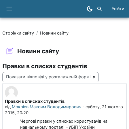
Перейти до головного вмісту
Увійти
Пошук курсів
Бокова панель
Сторінки сайту
Новини сайту
Новини сайту
Правки в списках студентів
Тип показу
Правки в списках студентів
Кількість відповідей: 0
від
Мокрієв Максим Володимирович
-
суботу, 21 лютого
2015, 20:20
Чергові правки у списках користувачів на
навчальному порталі НУБіП України