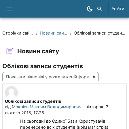
Перейти до головного вмісту
Увійти
Пошук курсів
Бокова панель
Сторінки сайту
Новини сайту
Облікові записи студентів
Новини сайту
Облікові записи студентів
Тип показу
Облікові записи студентів
Кількість відповідей: 0
від
Мокрієв Максим Володимирович
-
вівторок, 3
лютого 2015, 17:26
На сьогодні до Єдиної Бази Користувачів
перенесено всіх студентів (крім магістрів)