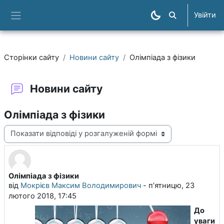
Перейти до головного вмісту
Увійти
Пошук курсів
Бокова панель
Сторінки сайту
Новини сайту
Олімпіада з фізики
Новини сайту
Олімпіада з фізики
Тип показу
Олімпіада з фізики
Кількість відповідей: 0
від
Мокрієв Максим Володимирович
-
пʼятницю, 23
лютого 2018, 17:45
До
уваги