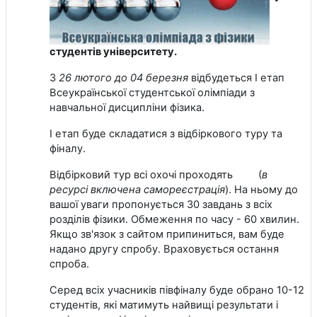
студентів університету.
З
26 лютого
до
04 березня
відбудеться І етап
Всеукраїнської студентської олімпіади з
навчальної дисципліни фізика.
І етап буде складатися з відбіркового туру та
фіналу.
Відбірковий тур всі охочі проходять
ТУТ
(
в
ресурсі включена самореєстрація
). На ньому до
вашої уваги пропонується 30 завдань з всіх
розділів фізики. Обмеження по часу - 60 хвилин.
Якщо зв'язок з сайтом припиниться, вам буде
надано другу спробу. Враховується остання
спроба.
Серед всіх учасників півфіналу буде обрано 10-12
студентів, які матимуть найвищі результати і