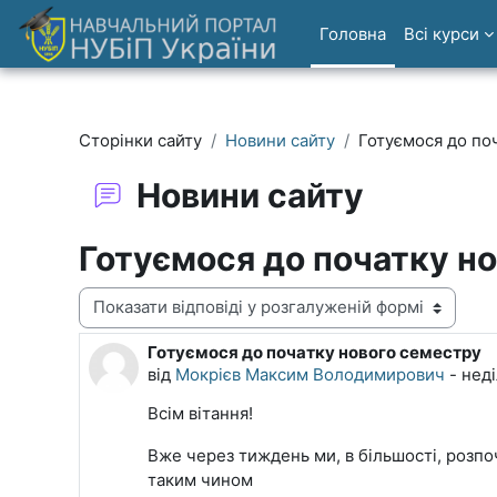
Перейти до головного вмісту
Головна
Всі курси
Сторінки сайту
Новини сайту
Готуємося до по
Новини сайту
Готуємося до початку н
Тип показу
Готуємося до початку нового семестру
Кількість відповідей: 0
від
Мокрієв Максим Володимирович
-
неді
Всім вітання!
Вже через тиждень ми, в більшості, розпо
таким чином