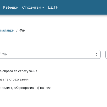
Кафедри
Студентам
ЦДТН
акалаври
Фін
а справа та страхування
ава та страхування
 кредит», «Корпоративні фінанси»