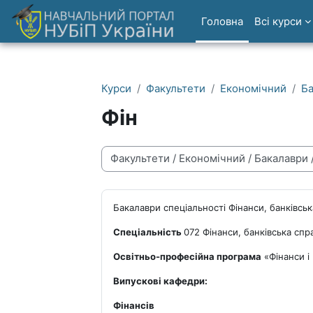
Перейти до головного вмісту
Головна
Всі курси
Курси
Факультети
Економічний
Б
Фін
Категорії курсів
Бакалаври спеціальності Фінанси, банківськ
Спеціальність
072 Фінанси, банківська спр
Освітньо-професійна програма
«Фінанси і
Випускові кафедри:
Фінансів