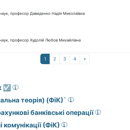
наук, професор Давиденко Надія Миколаївна
наук, професор Худолій Любов Михайлівна
Сторінка 1
Сторінка 2
Сторінка 3
Сторінка 4
Наступна сторінка
1
2
3
4
»
 ☑️
альна теорія) (ФіК)`
ахункові банківські операції
 комунікації (ФіК)