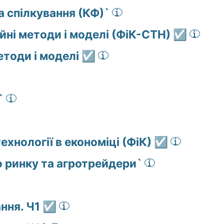
а спілкування (КФ)`
йні методи і моделі (ФіК-СТН) ☑️
тоди і моделі ☑️
`
ехнології в економіці (ФіК) ☑️
 ринку та агротрейдери`
ня. Ч1 ☑️