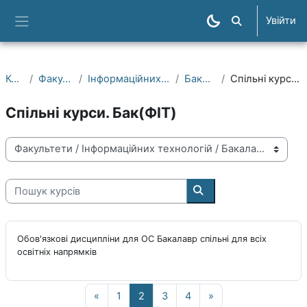
Перейти до головного вмісту
Увійти
Пошук курсів
Бокова панель
Курси
Факультети
Інформаційних технологій
Бакалаври
Спільні курси. Бак(ФІТ)
Спільні курси. Бак(ФІТ)
Категорії курсів
Пошук курсів
Пошук курсів
Обов'язкові дисципліни для ОС Бакалавр спільні для всіх
освітніх напрямків
Попередня сторінка
Сторінка 1
Сторінка 2
Сторінка 3
Сторінка 4
Наступна сторінка
«
1
2
3
4
»