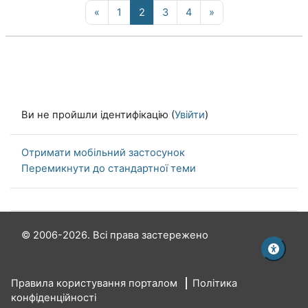
Попередня сторінка
Сторінка 1
Сторінка 2
Сторінка 3
Сторінка 4
Наступна сторінка
«
1
2
3
4
»
Ви не пройшли ідентифікацію (
Увійти
)
Отримати мобільний застосунок
Перемикнути до стандартної теми
© 2006-2026. Всі права застережено
Правила користування порталом
Політика
конфіденційності