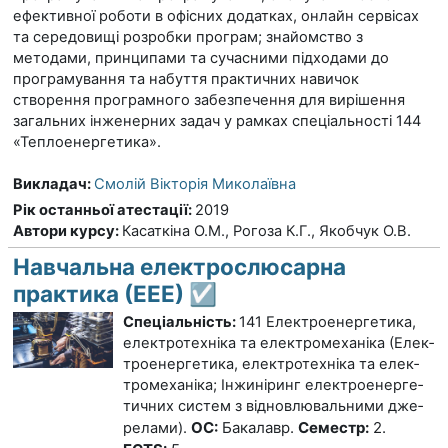
ефективної роботи в офісних додатках, онлайн сервісах
та середовищі розробки програм; знайомство з
методами, принципами та сучасними підходами до
програмування та набуття практичних навичок
створення програмного забезпечення для вирішення
загальних інженерних задач у рамках спеціальності 144
«Теплоенергетика».
Викладач:
Смолій Вікторія Миколаївна
Рік останньої атестації
:
2019
Автори курсу
:
Касаткіна О.М., Рогоза К.Г., Якобчук О.В.
Навчальна електрослюсарна
практика (ЕЕЕ) ☑️
Спеціальність:
141 Електроенергетика,
електротехніка та електромеханіка
(Елек­
тро­енер­ге­тика, елек­тро­тех­ніка та елек­
тро­ме­ха­ніка; Інжи­ні­ринг ­електро­енер­ге­
тич­них сис­тем з від­нов­лю­валь­ними дже­
ОС:
Бакалавр.
Семестр:
2.
ре­лами)
.