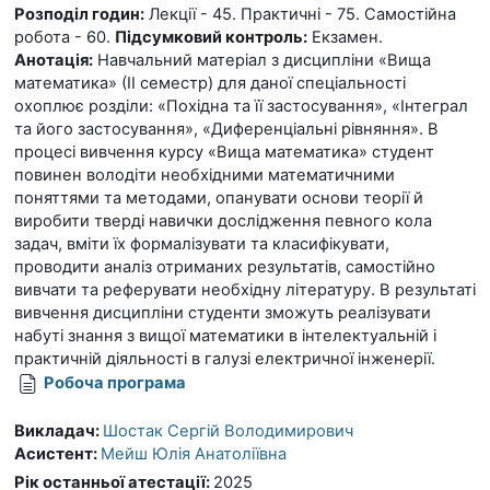
Розподіл годин:
Лекції - 45. Практичні - 75. Самостійна
робота - 60.
Підсумковий контроль:
Екзамен
.
Анотація:
Навчальний матеріал з дисципліни «Вища
математика» (ІІ семестр) для даної спеціальності
охоплює розділи: «Похідна та її застосування», «Інтеграл
та його застосування», «
Диференціальні рівняння
». В
процесі вивчення курсу «Вища математика» студент
повинен володіти необхідними математичними
поняттями та методами, опанувати основи теорії й
виробити тверді навички дослідження певного кола
задач, вміти їх формалізувати та класифікувати,
проводити аналіз отриманих результатів, самостійно
вивчати та реферувати необхідну літературу. В результаті
вивчення дисципліни студенти зможуть реалізувати
набуті знання з вищої математики в інтелектуальній і
практичній діяльності в галузі електричної інженерії.
Робоча програма
Викладач:
Шостак Сергій Володимирович
Асистент:
Мейш Юлія Анатоліївна
Рік останньої атестації
:
2025