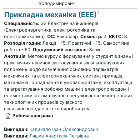
Володимирович
Прикладна механіка (ЕЕЕ)`
Спеціальність:
G3 Електрична інженерія
(Електроенергетика, електротехніка та
електромеханіка).
ОС:
Бакалавр.
Семестр:
2.
ЄКТС:
3.
Розподіл годин:
Лекції - 15. Практичні - 15. Самостійна
робота - 60.
Підсумковий контроль:
Залік.
Анотація:
Метою курсу є формування у студентів знань і
практичних навичок застосування загальнонаукових
положень щодо визначення основних параметрів
механічних та електромеханічних систем, приладів,
механізмів і обладнання в умовах монтажу, експлуатації
та агрегатування робочих машин з електроприводом і
елементами автоматичного регулювання безперервних
технологічних процесів сучасного
сільськогосподарського виробництва.
Робоча програма
Викладач:
Кадикало Іван Олександрович
Викладач:
Ляшко Анастасія Петрівна