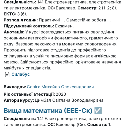
Спеціальність:
141 Електроенергетика, електротехніка
та електромеханіка.
ОС:
Бакалавр.
Семестр:
2
(1-2; 8).
ЕКТС:
3
(6).
Розподіл годин:
Практичні - . Самостійна робота - .
Підсумковий контроль:
Екзамен.
Анотація:
У курсі розглядаються питання оволодіння
основними категоріями фонематичного, граматичного
ряду, базовою лексикою та моделями словотворення.
Проходить підготовка студентів до професійного
спілкування в усній та письмових формах англійською
мовою. Здійснюється професійно-орієнтоване навчання
майбутніх спеціалістів.
Силабус
Викладач:
Сопіга Михайло Олександрович
Рік останньої атестації
:
2020
Автори курсу
:
Цимбал Світлана Володимирівна
Вища математика (ЕЕЕ-Ск) ☑️
Спеціальність:
141
Електроенергетика, електротехніка
та електромеханіка.
ОС:
Бакалавр (Ск).
Семестр:
1.