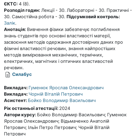
ЄКТС:
4 (8).
Розподіл годин:
Лекції - 30. Лабораторні - 30. Практичні -
30. Самостійна робота - 30.
Підсумковий контроль:
Залік
.
Анотація:
Вивчення фізики забезпечує поглиблення
знань студентів про основні властивості матерії,
засвоєння методів одержання достовірних даних про
фізичні властивості речовин, знання найпростіших
методів вимірювання механічних, термічних,
електричних, магнітних і оптичних властивостей
речовин.
Силабус
Викладач:
Гуменюк Ярослав Олександрович
Викладач:
Чорній Віталій Петрович
Асистент:
Бойко Володимир Васильович
Рік останньої атестації
:
2024
Автори курсу
:
Бойко Володимир Васильович; Гуменюк
Ярослав Олександрович; Відьмаченко Анатолій
Петрович; Ільїн Петро Петрович; Чорній Віталій
Петрович