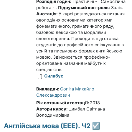
Розподіл годин:
Практичні - . Самостійна
робота - .
Підсумковий контроль:
Залік.
Анотація:
У курсі розглядаються питання
оволодіння основними категоріями
фонематичного, граматичного ряду,
базовою лексикою та моделями
словотворення. Проходить підготовка
студентів до професійного спілкування в
усній та письмових формах англійською
мовою. Здійснюється професійно-
орієнтоване навчання майбутніх
спеціалістів.
Силабус
Викладач:
Сопіга Михайло
Олександрович
Рік останньої атестації
:
2018
Автори курсу
:
Цимбал Світлана
Володимирівна
Англійська мова (ЕЕЕ). Ч2 ☑️