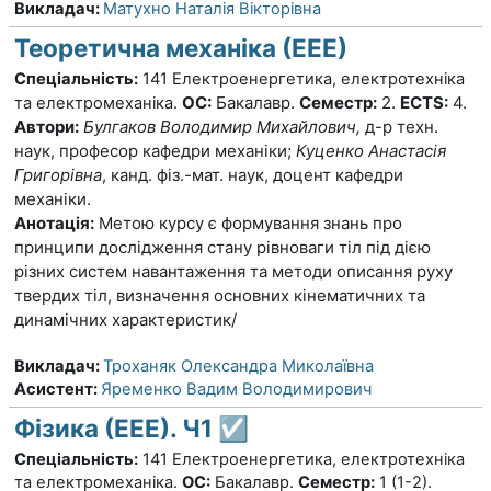
Викладач:
Матухно Наталія Вікторівна
Теоретична механіка (ЕЕЕ)
Спеціальність:
141 Електроенергетика, електротехніка
ОС:
Бакалавр.
Семестр:
2.
ECTS:
4.
та електромеханіка.
Автори:
Булгаков Володимир Михайлович,
д-р техн.
наук, професор кафедри механіки;
Куценко Анастасія
Григорівна
, канд. фіз.-мат. наук, доцент кафедри
механіки.
Анотація:
Метою курсу є формування знань про
принципи дослідження стану рівноваги тіл під дією
різних систем навантаження та методи описання руху
твердих тіл, визначення основних кінематичних та
динамічних характеристик/
Викладач:
Троханяк Олександра Миколаївна
Асистент:
Яременко Вадим Володимирович
Фізика (ЕЕЕ). Ч1 ☑️
Спеціальність:
141 Електроенергетика, електротехніка
та електро
механіка
.
ОС:
Бакалавр.
Семестр:
1 (1-2).