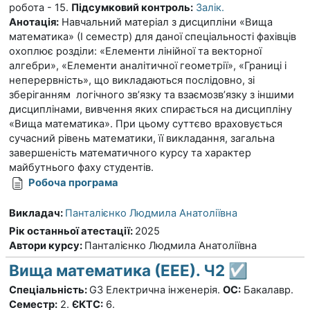
робота - 15.
Підсумковий контроль:
Залік.
Анотація:
Навчальний матеріал з дисципліни «Вища
математика» (І семестр) для даної спеціальності фахівців
охоплює розділи: «Елементи лінійної та векторної
алгебри», «Елементи аналітичної геометрії», «Границі і
неперервність», що викладаються послідовно, зі
зберіганням логічного зв’язку та взаємозв’язку з іншими
дисциплінами, вивчення яких спирається на дисципліну
«Вища математика». При цьому суттєво враховується
сучасний рівень математики, її викладання, загальна
завершеність математичного курсу та характер
майбутнього фаху студентів.
Робоча програма
Викладач:
Панталієнко Людмила Анатоліївна
Рік останньої атестації
:
2025
Автори курсу
:
Панталієнко Людмила Анатоліївна
Вища математика (ЕЕЕ). Ч2 ☑️
Спеціальність:
G3 Електрична інженерія.
ОС:
Бакалавр.
Семестр:
2.
ЄКТС:
6.