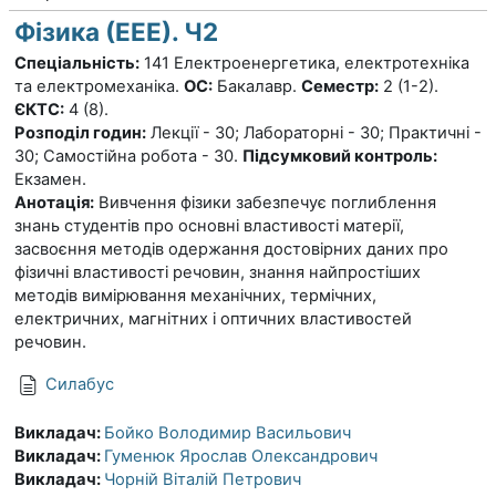
Фізика (ЕЕЕ). Ч2
Спеціальність:
141 Електроенергетика, електротехніка
та електромеханіка.
ОС:
Бакалавр.
Семестр:
2 (1-2).
ЄКТС:
4 (8).
Розподіл годин:
Лекції - 30; Лабораторні - 30; Практичні -
30; Самостійна робота - 30.
Підсумковий контроль:
Екзамен.
Анотація:
Вивчення фізики забезпечує поглиблення
знань студентів про основні властивості матерії,
засвоєння методів одержання достовірних даних про
фізичні властивості речовин, знання найпростіших
методів вимірювання механічних, термічних,
електричних, магнітних і оптичних властивостей
речовин.
Силабус
Викладач:
Бойко Володимир Васильович
Викладач:
Гуменюк Ярослав Олександрович
Викладач:
Чорній Віталій Петрович