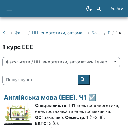
Перейти до головного вмісту
Увійти
Пошук курсів
Бокова панель
Курси
Факультети
ННІ енергетики, автоматики і енергозбереження
Бакалаври
ЕЕЕ
1 курс ЕЕЕ
1 курс ЕЕЕ
Категорії курсів
Пошук курсів
Пошук курсів
Англійська мова (ЕЕЕ). Ч1 ☑️
Спеціальність:
141 Електроенергетика,
електротехніка та електромеханіка.
ОС:
Бакалавр.
Семестр:
1 (1-2; 8).
ЕКТС:
3 (6).