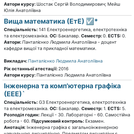
Автори курсу
:
Шостак Сергій Володимирович; Мейш
Юлія Анатоліївна
Вища математика (ЕтЕ) ☑️*
Спеціальність:
141 Електроенергетика, електротехніка
та електромеханіка.
ОС:
Бакалавр.
Семестр:
0.
ECTS:
0.
Автори:
Панталієнко Людмила Анатоліївна
- доцент
кафедри вищої та прикладної математики.
Викладач:
Панталієнко Людмила Анатоліївна
Рік останньої атестації
:
2016
Автори курсу
:
Панталієнко Людмила Анатоліївна
Інженерна та комп'ютерна графіка
(ЕЕЕ)`
Спеціальність:
G3 Електроенергетика, електротехніка
та електромеханіка.
ОС:
Бакалавр.
Семестр:
1.
ECTS:
5.
Розподіл годин:
Лекції - 30. Лабораторні - 60. Самостійна
робота - 60.
Підсумковий контроль:
Екзамен.
Анотація:
Інженерна графіка є загальноінженерною
навчальною дисципліною. Предметом дисципліни є