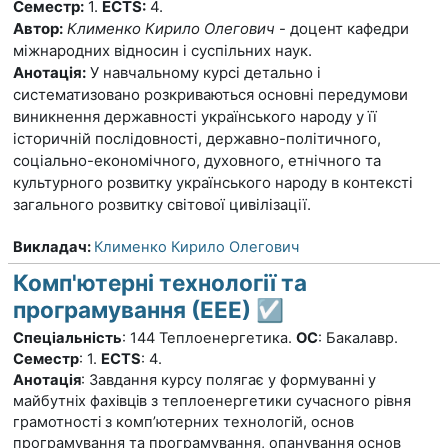
Семестр:
1.
ECTS:
4.
Автор:
Клименко Кирило Олегович
- доцент кафедри
міжнародних відносин і суспільних наук.
Анотація:
У навчальному курсі детально і
систематизовано розкриваються основні передумови
виникнення державності українського народу у її
історичній послідовності, державно-політичного,
соціально-економічного, духовного, етнічного та
культурного розвитку українського народу в контексті
загального розвитку світової цивілізації.
Викладач:
Клименко Кирило Олегович
Комп'ютерні технології та
програмування (ЕЕЕ) ☑️
Спеціальність
: 144 Теплоенергетика.
ОС
: Бакалавр.
Семестр
: 1.
ECTS
: 4.
Анотація
: Завдання курсу полягає у формуванні у
майбутніх фахівців з теплоенергетики сучасного рівня
грамотності з комп’ютерних технологій, основ
програмування та програмування, опанування основ