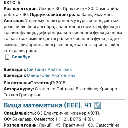
ЄКТС:
5.
Розподіл годин:
Лекції - 30. Практичні - 30. Самостійна
робота - 90.
Підсумковий контроль:
Залік; Екзамен.
Анотація:
У даному електронному курсі розглядаються
розділи лінійної алгебра, аналітичної геометрії, функції і
границі функції, диференціальне числення функцій однієї
та багатьох змінних, інтегральне числення функції однієї
змінної, диференціальні рівняння, кратні та криволінійні
інтеграли, ряди.
Силабус
Викладач:
Гай Ганна Анатоліївна
Викладач:
Мейш Юлія Анатоліївна
Рік останньої атестації
:
2015
Автори курсу
:
Стеценко Світлана Вікторівна; Криворот
Тетяна Григорівна
Вища математика (ЕЕЕ). Ч1 ☑️
Спеціальність:
G3 Електрична інженерія
(СТ).
ОС:
Бакалавр.
Семестр:
1 (1-2).
ECTS:
4 (8).
Розподіл годин:
Лекції - 45. Практичні - 60. Самостійна