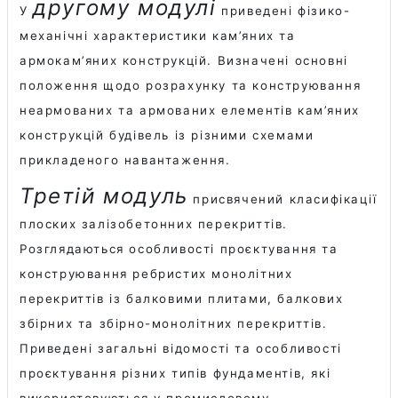
другому модулі
У
приведені фізико-
механічні характеристики кам’яних та
армокам’яних конструкцій. Визначені основні
положення щодо розрахунку та конструювання
неармованих та армованих елементів кам’яних
конструкцій будівель із різними схемами
прикладеного навантаження.
Третій модуль
присвячений класифікації
плоских залiзобетонних перекриттів.
Розглядаються особливості проєктування та
конструювання ребристих монолiтних
перекриттів із балковими плитами, балкових
збiрних та збірно-монолітних перекриттів.
Приведені загальні відомості та особливості
проєктування різних типів фундаментів, які
використовуються у промисловому,