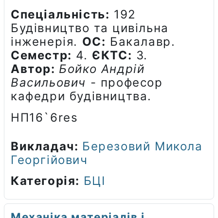
Спеціальність:
192
Будівництво та цивільна
інженерія.
ОС:
Бакалавр.
Семестр:
4.
ЄКТС:
3.
Автор:
Бойко Андрій
Васильович
- професор
кафедри будівництва.
НП16`6res
Викладач:
Березовий Микола
Георгійович
Категорія:
БЦІ
Механіка матеріалів і