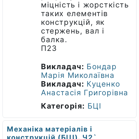
міцність і жорсткість
таких елементів
конструкцій, як
стержень, вал і
балка.
П23
Викладач:
Бондар
Марія Миколаївна
Викладач:
Куценко
Анастасія Григорівна
Категорія:
БЦІ
Механіка матеріалів і
конструкцій (БЦІ). Ч2`