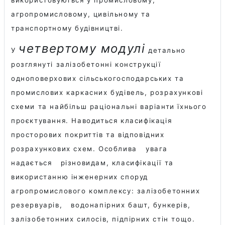
агропромисловому, цивільному та
транспортному будівництві.
четвертому модулі
У
детально
розглянуті залізобетонні конструкції
одноповерхових сільськогосподарських та
промислових каркасних будівель, розрахункові
схеми та найбільш раціональні варіанти їхнього
проєктування. Наводиться класифікація
просторових покриттів та відповідних
розрахункових схем. Особлива
увага
надається
різновидам, класифікації та
використанню інженерних споруд
агропромислового комплексу: залізобетонних
резервуарів,
водонапірних башт, бункерів,
залізобетонних силосів, підпірних стін тощо.