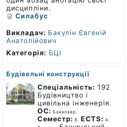
один абзац анотацію своєї
дисципліни.
Силабус
Викладач:
Бакулін Євгеній
Анатолійович
Категорія:
БЦІ
Будівельні конструкції
Спеціальність:
192
Будівництво і
цивільна інженерія.
ОС:
Бакалавр.
Семестр:
ECTS
:
8.
4.
Башинський