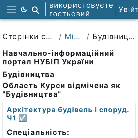
Перейти до головного вмісту
використовуєте
Увій
Пошук курсів
гостьовий
Бокова панель
доступ
Сторінки сайту
Мітки
Будівництва
Навчально-інформаційний
портал НУБіП України
Будівництва
Область Курси відмічена як
"Будівництва"
Архітектура будівель і споруд.
Ч1 ☑️
Спеціальність: