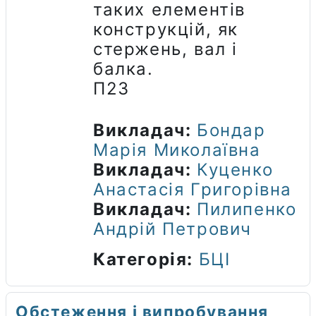
таких елементів
конструкцій, як
стержень, вал і
балка.
П23
Викладач:
Бондар
Марія Миколаївна
Викладач:
Куценко
Анастасія Григорівна
Викладач:
Пилипенко
Андрій Петрович
Категорія:
БЦІ
Обстеження і випробування