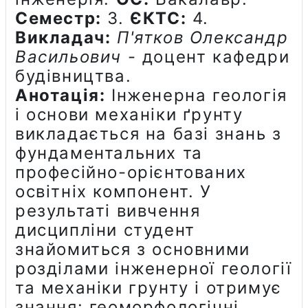
Семестр:
3.
ЄКТС:
4.
Викладач:
П'ятков Олександр
Васильович
- доцент кафедри
будівництва.
Анотація:
Інженерна геологія
і основи механіки ґрунту
викладається на базі знань з
фундаментальних та
професійно-орієнтованих
освітніх компонент. У
результаті вивчення
дисципліни студент
знайомиться з основними
розділами інженерної геології
та механіки грунту і отримує
знання: геоморфологічні