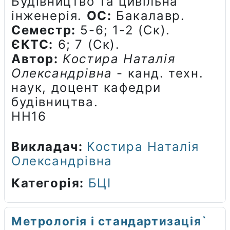
Будівництво та цивільна
інженерія.
ОС:
Бакалавр.
Семестр:
5-6; 1-2 (Ск).
ЄКТС:
6; 7 (Ск).
Автор:
Костира Наталія
Олександрівна
- канд. техн.
наук, доцент кафедри
будівництва.
НН16
Викладач:
Костира Наталія
Олександрівна
Категорія:
БЦІ
Метрологія і стандартизація`