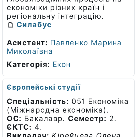
економіки різних країн і
регіональну інтеграцію.
Силабус
Асистент:
Павленко Марина
Миколаївна
Категорія:
Екон
Європейські студії
Спеціальність:
051 Економіка
(Міжнародна економіка).
ОС:
Бакалавр.
Семестр:
2.
ЄКТС:
4.
Викладач:
Кірейцева Олена