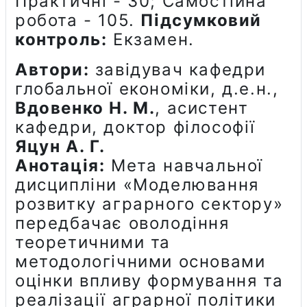
Практичні - 30; Самостійна
робота - 105.
Підсумковий
контроль:
Екзамен.
Автори:
завідувач кафедри
глобальної економіки, д.е.н.,
Вдовенко Н. М.
, асистент
кафедри, доктор філософії
Яцун А. Г.
Анотація:
Мета навчальної
дисципліни «Моделювання
розвитку аграрного сектору»
передбачає оволодіння
теоретичними та
методологічними основами
оцінки впливу формування та
реалізації аграрної політики