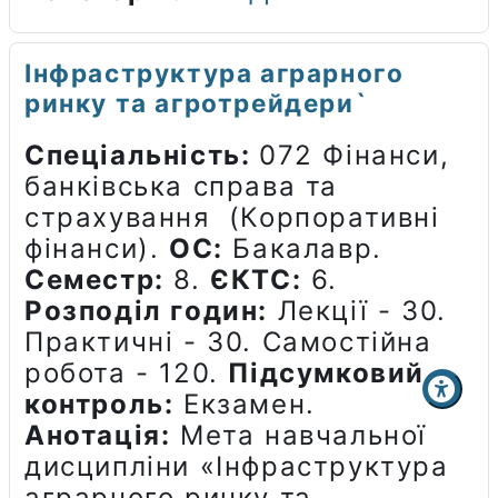
Інфраструктура аграрного
ринку та агротрейдери`
Спеціальність:
072 Фінанси,
банківська справа та
страхування (Корпоративні
фінанси).
ОС:
Бакалавр.
Семестр:
8.
ЄКТС:
6.
Розподіл годин:
Лекції - 30.
Практичні - 30. Самостійна
робота - 120.
Підсумковий
контроль:
Екзамен.
Анотація:
Мета навчальної
дисципліни «Інфраструктура
аграрного ринку та