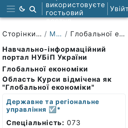
Перейти до головного вмісту
використовуєте
Увій
Пошук курсів
гостьовий
Бокова панель
доступ
Сторінки сайту
Мітки
Глобальної економіки
Навчально-інформаційний
портал НУБіП України
Глобальної економіки
Область Курси відмічена як
"Глобальної економіки"
Державне та регіональне
управління ☑️*
Спеціальність:
073