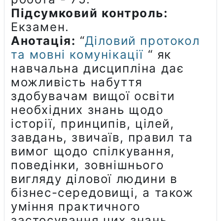
Підсумковий контроль:
Екзамен.
Анотація:
“
Діловий протокол
та мовні комунікації
“ як
навчальна дисципліна дає
можливість набуття
здобувачам вищої освіти
необхідних знань щодо
історії, принципів, цілей,
завдань, звичаїв, правил та
вимог щодо спілкування,
поведінки, зовнішнього
вигляду ділової людини в
бізнес-середовищі, а також
уміння практичного
застосування цих знань.