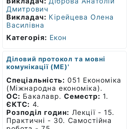
Викладач:
Діброва Анатолій
Дмитрович
Викладач:
Кірейцева Олена
Василівна
Категорія:
Екон
Діловий протокол та мовні
комунікації (МЕ)'
Спеціальність:
051 Економіка
(Міжнародна економіка).
ОС:
Бакалавр.
Семестр:
1.
ЄКТС:
4.
Розподіл годин:
Лекції - 15.
Практичні - 30. Самостійна
робота - 75.