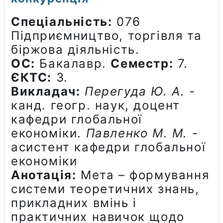
Спеціальність:
076
Підприємництво, торгівля та
біржова діяльність.
ОС:
Бакалавр.
Семестр:
7.
ЄКТС:
3.
Викладач:
Перегуда Ю. А.
-
канд. геогр. наук, доцент
кафедри глобальної
економіки.
Павленко М. М.
-
асистент кафедри глобальної
економіки
Анотація:
Мета – формування
системи теоретичних знань,
прикладних вмінь і
практичних навичок щодо