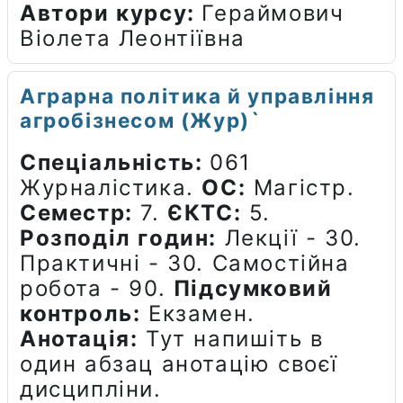
Автори курсу
:
Гераймович
Віолета Леонтіївна
Аграрна політика й управління
агробізнесом (Жур)`
Спеціальність:
061
Журналістика.
ОС:
Магістр.
Семестр:
7.
ЄКТС:
5.
Розподіл годин:
Лекції - 30.
Практичні - 30. Самостійна
робота - 90.
Підсумковий
контроль:
Екзамен.
Анотація:
Тут напишіть в
один абзац анотацію своєї
дисципліни.