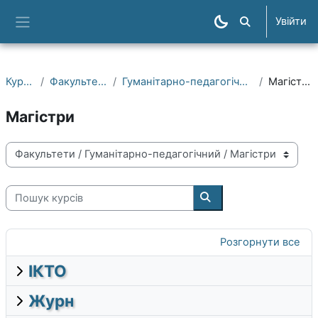
Перейти до головного вмісту
Увійти
Пошук курсів
Бокова панель
Курси
Факультети
Гуманітарно-педагогічний
Магістри
Магістри
Категорії курсів
Пошук курсів
Пошук курсів
Розгорнути все
ІКТО
Журн