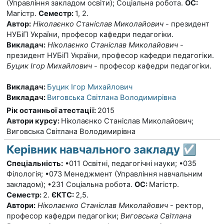
(Управління закладом освіти); Соціальна робота.
ОС:
Магістр.
Семестр:
1, 2.
Автор:
Ніколаєнко Станіслав Миколайович
- президент
НУБіП України, професор кафедри педагогіки.
Викладач:
Ніколаєнко Станіслав Миколайович
-
президент НУБіП України, професор кафедри педагогіки.
Буцик Ігор Михайлович
- професор кафедри педагогіки.
Викладач:
Буцик Ігор Михайлович
Викладач:
Виговська Світлана Володимирівна
Рік останньої атестації
:
2015
Автори курсу
:
Ніколаєнко Станіслав Миколайович;
Виговська Світлана Володимирівна
Керівник навчального закладу ☑️
Спеціальність:
•
011 Освітні, педагогічні науки; •035
Філологія; •073 Менеджмент (Управління навчальним
закладом); •231 Соціальна робота.
ОС:
Магістр.
Семестр:
2.
ЄКТС:
2,5.
Автори:
Ніколаєнко Станіслав Миколайович
- ректор,
професор кафедри педагогіки;
Виговська Світлана