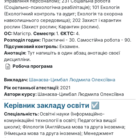
Управління персоналом); 231 Соціальна робота
(Соціально-психологічна реабілітація); 101 Екологія
(Екологічний контроль та аудит; Екологія та охорона
навколишнього середовища); 202 Захист і карантин
рослин (Захист рослин; Карантин рослин).
ОС:
Магістр.
Семестр:
1.
ЄКТС:
4.
Розподіл годин:
Практичні - 30. Самостійна робота - 90.
Підсумковий контроль:
Екзамен.
Анотація:
Тут напишіть в один абзац анотацію своєї
дисципліни.
Робоча програма
Викладач:
Шанаєва-Цимбал Людмила Олексіївна
Рік останньої атестації
:
2021
Автори курсу
:
Шанаєва-Цимбал Людмила Олексіївна
Керівник закладу освіти ☑️
Спеціальність:
Освітні науки (Інформаційно-
комунікаційні технології в освіті; Педагогіка вищої
школи); Філологія (Англійська мова та друга іноземна;
(Німецька мова та друга іноземна); Менеджмент