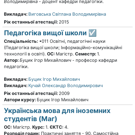
Володимирівна
- доцент кафедри педагогіки.
Викладач:
Виговська Світлана Володимирівна
Рік останньої атестації
:
2015
Педагогіка вищої школи ☑️
Спеціальність:
•011 Освітні, педагогічні науки
(Педагогіка вищої школи; Інформаційно-комунікаційні
технології в освіті).
ОС:
Магістр.
Семестр:
1.
Автор:
Буцик Ігор Михайлович
- професор кафедри
педагогіки.
Викладач:
Буцик Ігор Михайлович
Викладач:
Кучай Олександр Володимирович
Рік останньої атестації
:
2009
Автори курсу
:
Буцик Ігор Михайлович
Українська мова для іноземних
студентів (Маг)
ОС:
Магістр.
Курс:
1.
ЄКТС:
4.
Розподіл годин:
Практичні заняття - 90. Самостійна