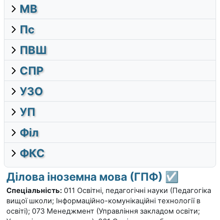
МВ
Пс
ПВШ
СПР
УЗО
УП
Філ
ФКС
Ділова іноземна мова (ГПФ) ☑️
Спеціальність:
011 Освітні, педагогічні науки (Педагогіка
вищої школи; Інформаційно-комунікаційні технології в
освіті); 073 Менеджмент (Управління закладом освіти;