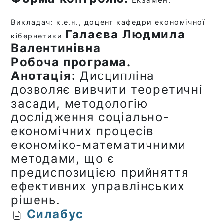
Екзамен.
Викладач: к.е.н., доцент кафедри економічної
Галаєва Людмила
кібернетики
Валентинівна
Робоча програма.
Анотація:
Дисципліна
дозволяє вивчити теоретичні
засади, методологію
дослідження соціально-
економічних процесів
економіко-математичними
методами, що є
предиспозицією прийняття
ефективних управлінських
рішень.
Силабус