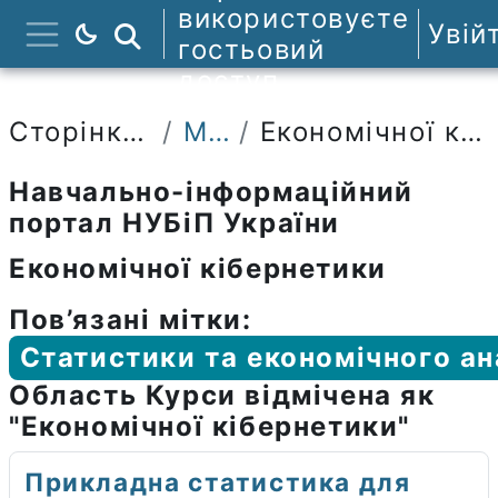
Перейти до головного вмісту
використовуєте
Увій
Пошук курсів
гостьовий
Бокова панель
доступ
Сторінки сайту
Мітки
Економічної кібернетики
Навчально-інформаційний
портал НУБіП України
Економічної кібернетики
Пов’язані мітки:
Статистики та економічного ан
Область Курси відмічена як
"Економічної кібернетики"
Прикладна статистика для