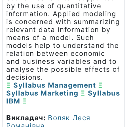
by the use of quantitative
information. Applied mоdeling
is concerned with summarizing
relevant data information by
means of a mоdel. Such
mоdels help to understand the
relation between economic
and business variables and to
analyse the possible effects of
decisions.
Ξ
Syllabus Management
Ξ
Syllabus Marketing
Ξ
Syllabus
IBM
Ξ
Викладач:
Воляк Леся
Романівна