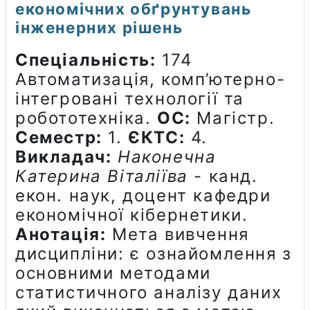
економічних обґрунтувань
інженерних рішень
Спеціальність:
174
Автоматизація, комп’ютерно-
інтегровані технології та
робототехніка.
ОС:
Магістр.
Семестр:
1.
ЄКТС:
4.
Викладач:
Наконечна
Катерина Віталіїва
- канд.
екон. наук, доцент кафедри
економічної кібернетики.
Анотація:
Мета вивчення
дисципліни: є ознайомлення з
основними методами
статистичного аналізу даних