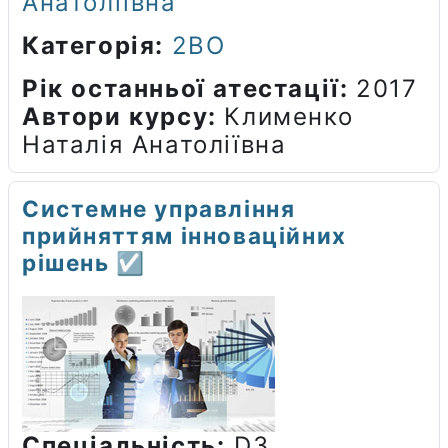
Анатоліївна
Категорія:
2ВО
Рік останньої атестації
:
2017
Автори курсу
:
Клименко
Наталія Анатоліївна
Системне управління
прийняттям інноваційних
рішень ☑️
Спеціальність:
D3