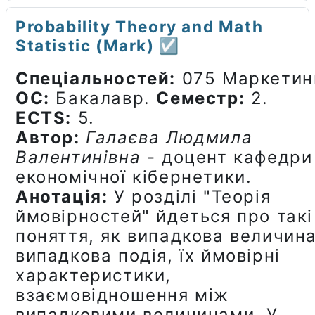
Probability Theory and Math
Statistic (Mark) ☑️
Спеціальностей:
075 Маркетин
ОС:
Бакалавр.
Семестр:
2.
ECTS:
5.
Автор:
Галаєва Людмила
Валентинівна
- доцент кафедри
економічної кібернетики.
Анотація:
У розділі "Теорія
ймовірностей" йдеться про такі
поняття, як випадкова величина
випадкова подія, їх ймовірні
характеристики,
взаємовідношення між
випадковими величинами. У