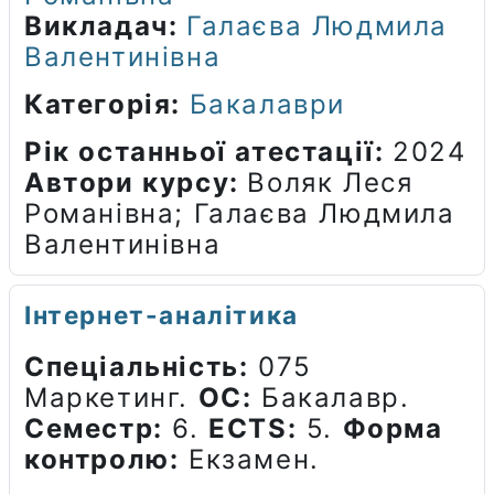
Викладач:
Галаєва Людмила
Валентинівна
Категорія:
Бакалаври
Рік останньої атестації
:
2024
Автори курсу
:
Воляк Леся
Романівна; Галаєва Людмила
Валентинівна
Інтернет-аналітика
Спеціальність:
075
Маркетинг.
ОС:
Бакалавр.
Семестр:
6.
ECTS:
5.
Форма
контролю:
Екзамен.